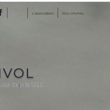
Accueil
L'association
Nos crèches
NVOL
ants depuis 1993