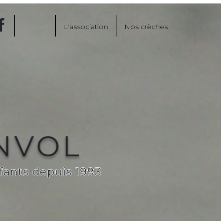
Accueil
L'association
Nos crèches
ENVOL
fants depuis 1993