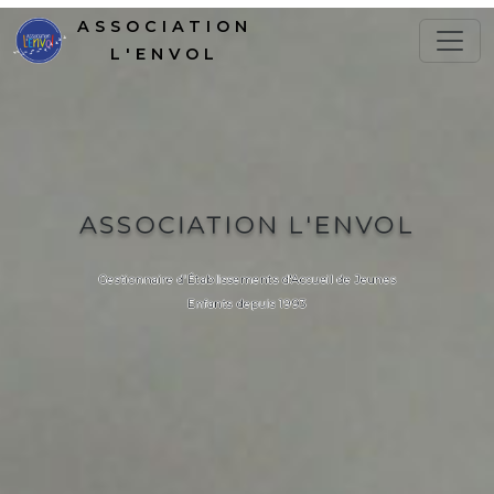
ASSOCIATION
L'ENVOL
ASSOCIATION L'ENVOL
Gestionnaire d'Établissements d'Accueil de Jeunes
Enfants depuis 1993