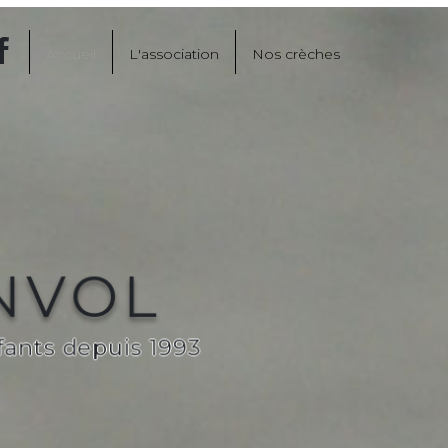
Accueil
L'association
Nos crèches
ENVOL
fants depuis 1993